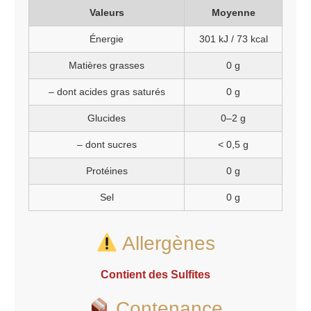
Valeurs
Moyenne
Énergie
301 kJ / 73 kcal
Matières grasses
0 g
– dont acides gras saturés
0 g
Glucides
0–2 g
– dont sucres
< 0,5 g
Protéines
0 g
Sel
0 g
Allergènes
Contient des
Sulfites
Contenance