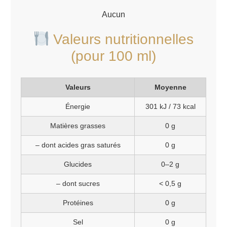
Aucun
Valeurs nutritionnelles
(pour 100 ml)
Valeurs
Moyenne
Énergie
301 kJ / 73 kcal
Matières grasses
0 g
– dont acides gras saturés
0 g
Glucides
0–2 g
– dont sucres
< 0,5 g
Protéines
0 g
Sel
0 g